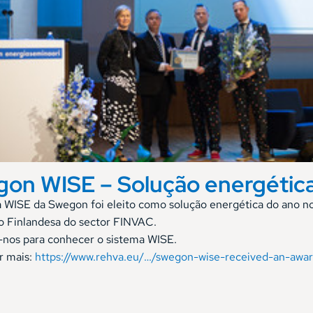
on WISE – Solução energética 
 WISE da Swegon foi eleito como solução energética do ano no
o Finlandesa do sector FINVAC.
nos para conhecer o sistema WISE.
r mais:
https://www.rehva.eu/…/swegon-wise-received-an-awa