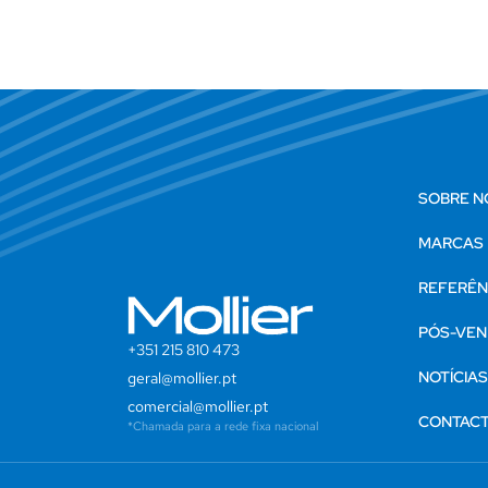
SOBRE N
MARCAS
REFERÊN
PÓS-VEN
+351 215 810 473
NOTÍCIA
geral@mollier.pt
comercial@mollier.pt
CONTAC
*Chamada para a rede fixa nacional