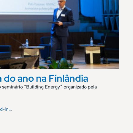
do ano na Finlândia
 seminário “Building Energy” organizado pela
rd-in…