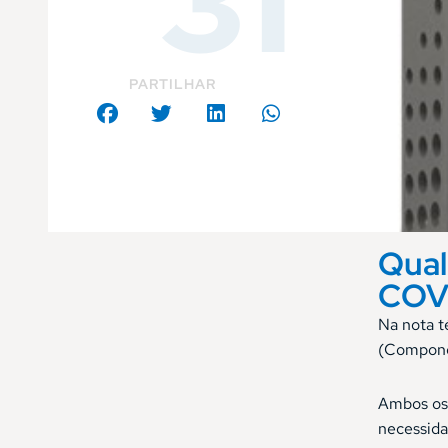
31
PARTILHAR
Qual
COV
Na nota t
(Componen
Ambos os 
necessid