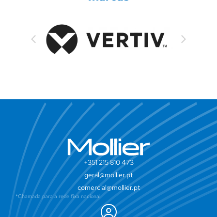
+351 215 810 473
geral@mollier.pt
comercial@mollier.pt
*Chamada para a rede fixa nacional