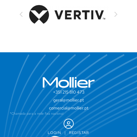
+351 215 810 473
geral@mollier.pt
comercial@mollier.pt
*Chamada para a rede fixa nacional
LOGIN
|
REGISTAR