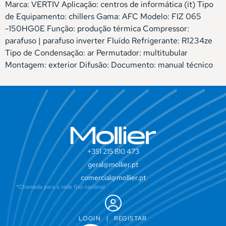
Marca: VERTIV Aplicação: centros de informática (it) Tipo
de Equipamento: chillers Gama: AFC Modelo: FIZ 065
-150HG0E Função: produção térmica Compressor:
parafuso | parafuso inverter Fluído Refrigerante: R1234ze
Tipo de Condensação: ar Permutador: multitubular
Montagem: exterior Difusão: Documento: manual técnico
+351 215 810 473
geral@mollier.pt
comercial@mollier.pt
*Chamada para a rede fixa nacional
LOGIN
|
REGISTAR