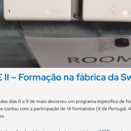
 II – Formação na fábrica da 
dos dias 6 a 9 de maio decorreu um programa específico de fo
ue contou com a participação de 14 formandos (4 de Portugal, 4
es.