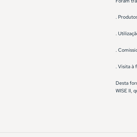
Foram tra
. Produto
. Utilizaç
. Comissi
. Visita à
Desta for
WISE II, 