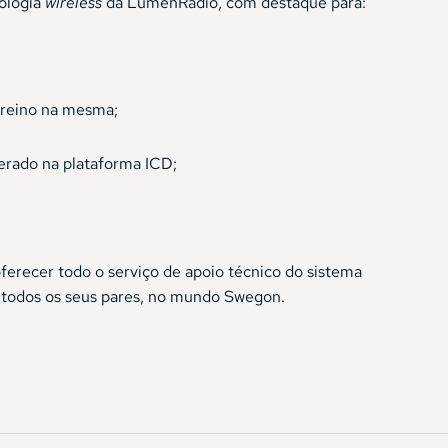
ologia
wireless
da LumenRadio, com destaque para:
treino na mesma;
erado na plataforma ICD;
ferecer todo o serviço de apoio técnico do sistema
m todos os seus pares, no mundo Swegon.