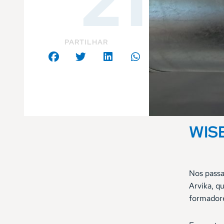
21
PARTILHAR
WISE
Nos passa
Arvika, q
formador