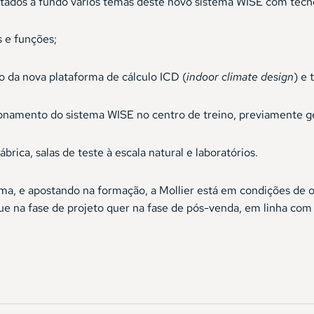
tados a fundo vários temas deste novo sistema WISE com tecn
s e funções;
ão da nova plataforma de cálculo ICD (
indoor climate design
) e 
onamento do sistema WISE no centro de treino, previamente g
 fábrica, salas de teste à escala natural e laboratórios.
ma, e apostando na formação, a Mollier está em condições de o
que na fase de projeto quer na fase de pós-venda, em linha co