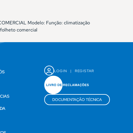
a: COMERCIAL Modelo: Função: climatização
folheto comercial
LOGIN
|
REGISTAR
ÓS
CIAS
DOCUMENTAÇÃO TÉCNICA
DA
S
TOS