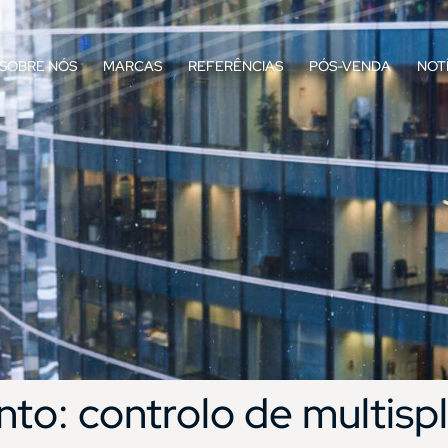
SOBRE NÓS
MARCAS
REFERÊNCIAS
PÓS-VENDA
NOT
nto:
controlo de multispl