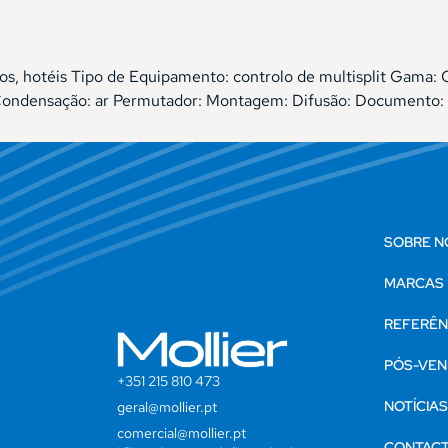
rios, hotéis Tipo de Equipamento: controlo de multisplit Gam
Condensação: ar Permutador: Montagem: Difusão: Documento: 
SOBRE N
MARCAS
REFERÊN
PÓS-VEN
+351 215 810 473
NOTÍCIA
geral@mollier.pt
comercial@mollier.pt
CONTAC