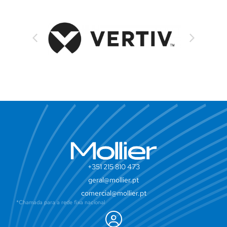
+351 215 810 473
geral@mollier.pt
comercial@mollier.pt
*Chamada para a rede fixa nacional