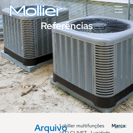
Referências
Arquivo
1 chiller multifunções
Marca:
(4T) CLIVET , 1 unidade