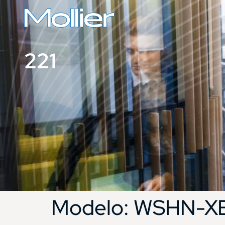
221
Modelo:
WSHN-XE