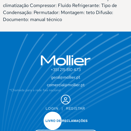
climatização Compressor: Fluído Refrigerante: Tipo de
Condensação: Permutador: Montagem: teto Difusão:
Documento: manual técnico
+351 215 810 473
geral@mollier.pt
comercial@mollier.pt
*Chamada para a rede fixa nacional
LOGIN
|
REGISTAR