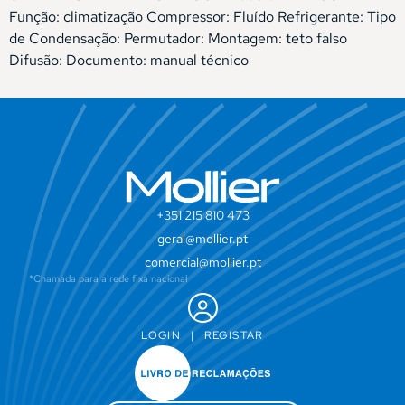
Função: climatização Compressor: Fluído Refrigerante: Tipo
de Condensação: Permutador: Montagem: teto falso
Difusão: Documento: manual técnico
+351 215 810 473
geral@mollier.pt
comercial@mollier.pt
*Chamada para a rede fixa nacional
LOGIN
|
REGISTAR