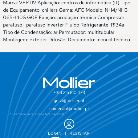
Marca: VERTIV Aplicação: centros de informática (it) Tipo
de Equipamento: chillers Gama: AFC Modelo: NH4/NH3
065-140S G0E Função: produção térmica Compressor:
parafuso | parafuso inverter Fluído Refrigerante: R134a
Tipo de Condensação: ar Permutador: multitubular
Montagem: exterior Difusão: Documento: manual técnico
+351 215 810 473
geral@mollier.pt
comercial@mollier.pt
*Chamada para a rede fixa nacional
LOGIN
|
REGISTAR