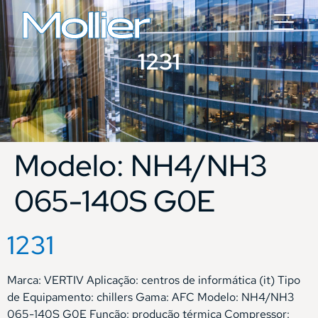
1231
Modelo:
NH4/NH3
065-140S G0E
1231
Marca: VERTIV Aplicação: centros de informática (it) Tipo
de Equipamento: chillers Gama: AFC Modelo: NH4/NH3
065-140S G0E Função: produção térmica Compressor: