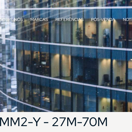
SOBRE NÓS
MARCAS
REFERÊNCIAS
PÓS-VENDA
NOT
- MM2-Y - 27M-70M