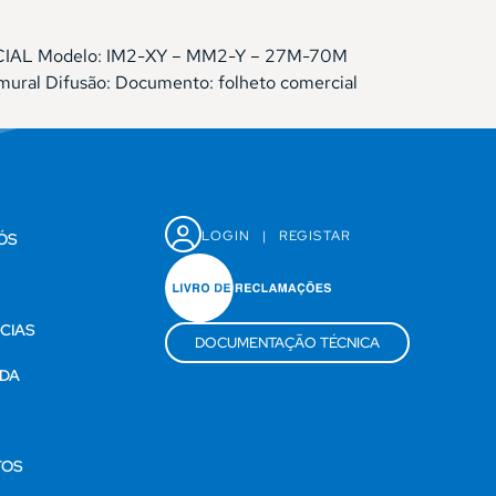
IDENCIAL Modelo: IM2-XY – MM2-Y – 27M-70M
mural Difusão: Documento: folheto comercial
LOGIN
|
REGISTAR
ÓS
CIAS
DOCUMENTAÇÃO TÉCNICA
DA
S
TOS