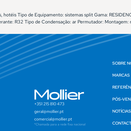
órios, hotéis Tipo de Equipamento: sistemas split Gama: RES
gerante: R32 Tipo de Condensação: ar Permutador: Montagem: 
SOBRE N
MARCAS
REFERÊN
PÓS-VEN
+351 215 810 473
NOTÍCIA
geral@mollier.pt
comercial@mollier.pt
CONTAC
*Chamada para a rede fixa nacional