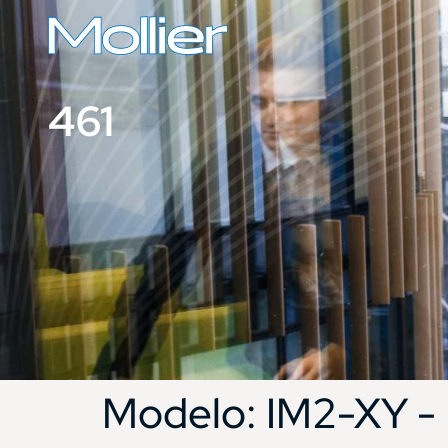
461
Modelo:
IM2-XY 