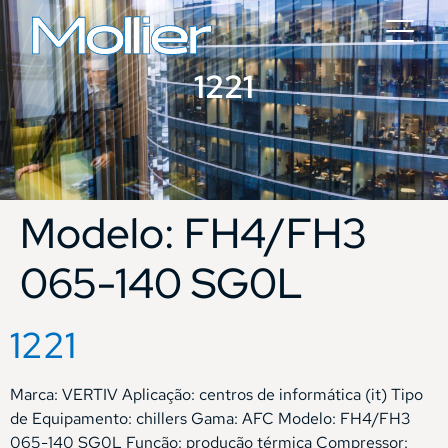
1221
Modelo:
FH4/FH3
065-140 SG0L
1221
Marca: VERTIV Aplicação: centros de informática (it) Tipo
de Equipamento: chillers Gama: AFC Modelo: FH4/FH3
065-140 SG0L Função: produção térmica Compressor: