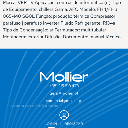
Marca: VERTIV Aplicação: centros de informática (it) Tipo
de Equipamento: chillers Gama: AFC Modelo: FH4/FH3
065-140 SG0L Função: produção térmica Compressor:
parafuso | parafuso inverter Fluído Refrigerante: R134a
Tipo de Condensação: ar Permutador: multitubular
Montagem: exterior Difusão: Documento: manual técnico
+351 215 810 473
geral@mollier.pt
comercial@mollier.pt
*Chamada para a rede fixa nacional
LOGIN
|
REGISTAR