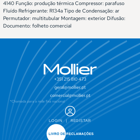
4140 Função: produção térmica Compressor: parafuso
Fluído Refrigerante: R134a Tipo de Condensação: ar
Permutador: multitubular Montagem: exterior Difusão:
Documento: folheto comercial
+351 215 810 473
geral@mollier.pt
comercial@mollier.pt
*Chamada para a rede fixa nacional
LOGIN
|
REGISTAR