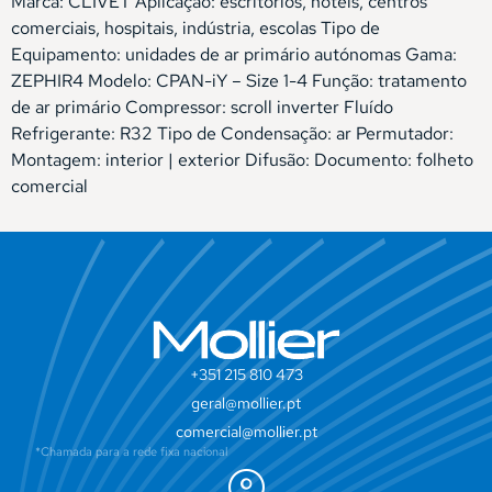
Marca: CLIVET Aplicação: escritórios, hotéis, centros
comerciais, hospitais, indústria, escolas Tipo de
Equipamento: unidades de ar primário autónomas Gama:
ZEPHIR4 Modelo: CPAN-iY – Size 1-4 Função: tratamento
de ar primário Compressor: scroll inverter Fluído
Refrigerante: R32 Tipo de Condensação: ar Permutador:
Montagem: interior | exterior Difusão: Documento: folheto
comercial
+351 215 810 473
geral@mollier.pt
comercial@mollier.pt
*Chamada para a rede fixa nacional