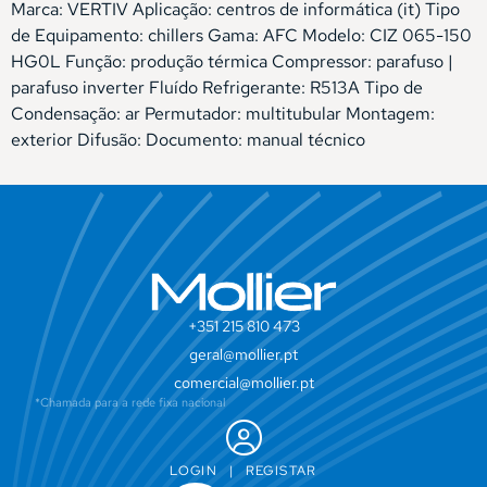
Marca: VERTIV Aplicação: centros de informática (it) Tipo
de Equipamento: chillers Gama: AFC Modelo: CIZ 065-150
HG0L Função: produção térmica Compressor: parafuso |
parafuso inverter Fluído Refrigerante: R513A Tipo de
Condensação: ar Permutador: multitubular Montagem:
exterior Difusão: Documento: manual técnico
+351 215 810 473
geral@mollier.pt
comercial@mollier.pt
*Chamada para a rede fixa nacional
LOGIN
|
REGISTAR