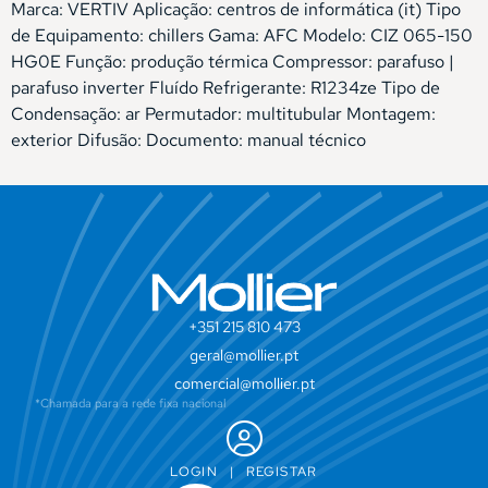
Marca: VERTIV Aplicação: centros de informática (it) Tipo
de Equipamento: chillers Gama: AFC Modelo: CIZ 065-150
HG0E Função: produção térmica Compressor: parafuso |
parafuso inverter Fluído Refrigerante: R1234ze Tipo de
Condensação: ar Permutador: multitubular Montagem:
exterior Difusão: Documento: manual técnico
+351 215 810 473
geral@mollier.pt
comercial@mollier.pt
*Chamada para a rede fixa nacional
LOGIN
|
REGISTAR