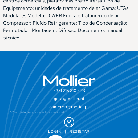
centros comerciais, plataformas pretrolíferas Tipo de
Equipamento: unidades de tratamento de ar Gama: UTAs
Modulares Modelo: DIWER Função: tratamento de ar
Compressor: Fluído Refrigerante: Tipo de Condensação:
Permutador: Montagem: Difusão: Documento: manual
técnico
+351 215 810 473
geral@mollier.pt
comercial@mollier.pt
*Chamada para a rede fixa nacional
LOGIN
|
REGISTAR