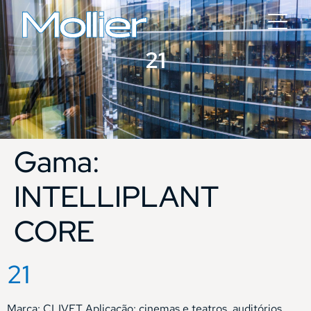
21
Gama:
INTELLIPLANT
CORE
21
Marca: CLIVET Aplicação: cinemas e teatros, auditórios,