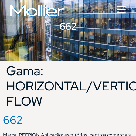
662
Gama:
HORIZONTAL/VERTI
FLOW
662
Marca: REFRION Aplicação: escritórios, centros comerciais,