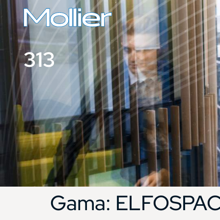
313
Gama:
ELFOSPAC