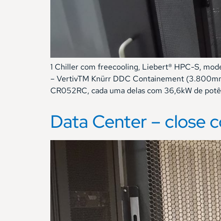
1 Chiller com freecooling, Liebert® HPC-S, mod
– VertivTM Knürr DDC Containement (3.800mm
CR052RC, cada uma delas com 36,6kW de potênc
Data Center – close c