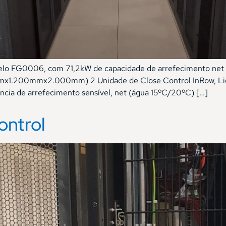
elo FG0006, com 71,2kW de capacidade de arrefecimento net 1
x1.200mmx2.000mm) 2 Unidade de Close Control InRow, Li
ia de arrefecimento sensível, net (água 15ºC/20ºC) […]
ontrol