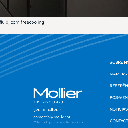
fluid, com freecooling
SOBRE N
MARCAS
REFERÊN
PÓS-VEN
+351 215 810 473
NOTÍCIA
geral@mollier.pt
comercial@mollier.pt
CONTAC
*Chamada para a rede fixa nacional