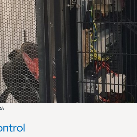
RA
ontrol