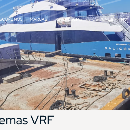
SOBRE NÓS
MARCAS
REFERÊNCIAS
PÓS-VENDA
NOT
temas VRF