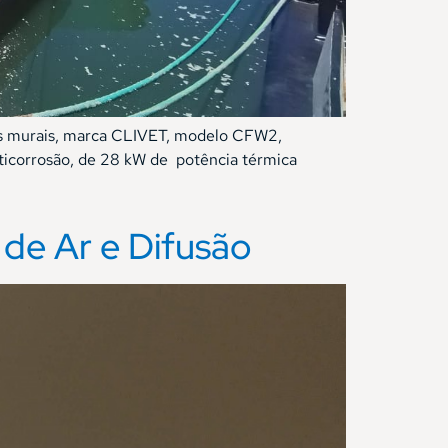
s murais, marca CLIVET, modelo CFW2,
anticorrosão, de 28 kW de potência térmica
 de Ar e Difusão