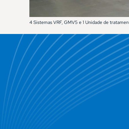
4 Sistemas VRF, GMV5 e 1 Unidade de tratame