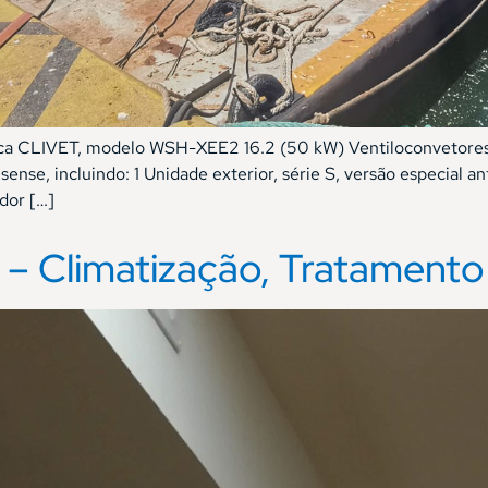
rca CLIVET, modelo WSH-XEE2 16.2 (50 kW) Ventiloconvetore
ense, incluindo: 1 Unidade exterior, série S, versão especial 
dor […]
os – Climatização, Tratamento