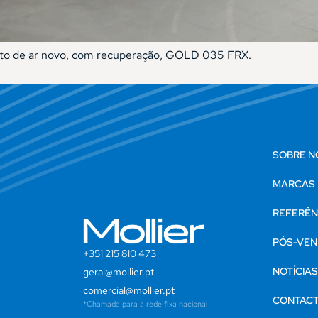
nto de ar novo, com recuperação, GOLD 035 FRX.
SOBRE N
MARCAS
REFERÊN
PÓS-VEN
+351 215 810 473
NOTÍCIA
geral@mollier.pt
comercial@mollier.pt
CONTAC
*Chamada para a rede fixa nacional