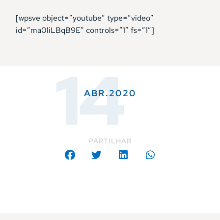
[wpsve object=”youtube” type=”video”
id=”ma0liLBqB9E” controls=”1″ fs=”1″]
14
ABR.2020
PARTILHAR