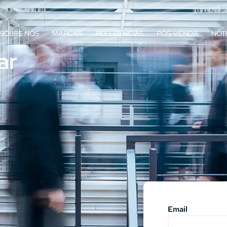
SOBRE NÓS
MARCAS
REFERÊNCIAS
PÓS-VENDA
NOT
ar
Email