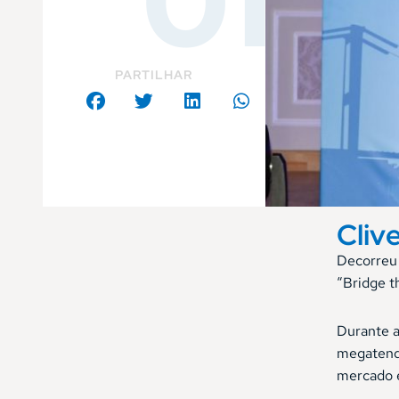
01
PARTILHAR
Cliv
Decorreu 
“Bridge t
Durante a
megatendê
mercado e